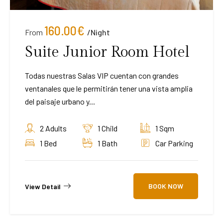
160.00
€
From
/night
Suite Junior Room Hotel
Todas nuestras Salas VIP cuentan con grandes
ventanales que le permitirán tener una vista amplia
del paisaje urbano y...
2 Adults
1 Child
1 Sqm
1 Bed
1 Bath
Car Parking
BOOK NOW
View Detail