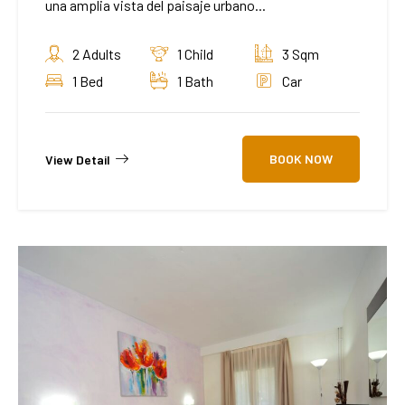
una amplia vista del paisaje urbano...
2 Adults
1 Child
3 Sqm
1 Bed
1 Bath
Car
BOOK NOW
View Detail