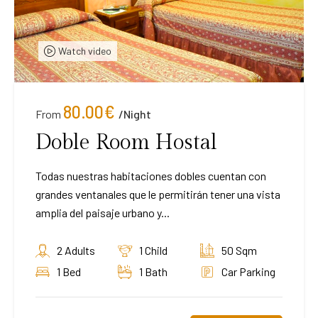
Watch video
80.00
€
From
/night
Doble Room Hostal
Todas nuestras habitaciones dobles cuentan con
grandes ventanales que le permitirán tener una vista
amplia del paisaje urbano y...
2 Adults
1 Child
50 Sqm
1 Bed
1 Bath
Car Parking