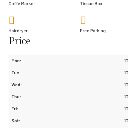
Coffe Marker
Tissue Box
Hairdryer
Free Parking
Price
1
1
1
1
1
1