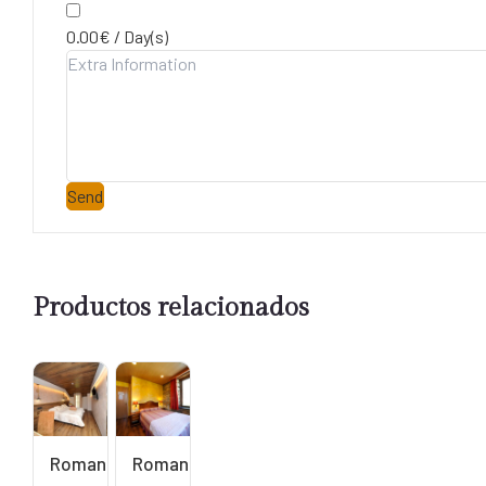
0.00
€
/
Day(s)
Send
Productos relacionados
Room
Leer
Hotel
más
160.00
€
Romancy
Romancy
/ Day