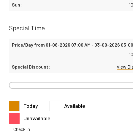
1
Special Time
1
View Di
Today
Available
Unavailable
Check in